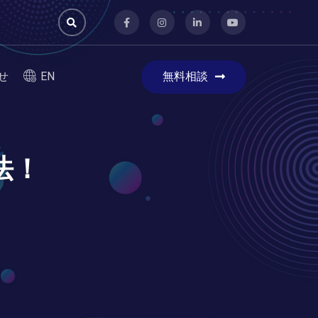
無料相談
せ
EN
法！