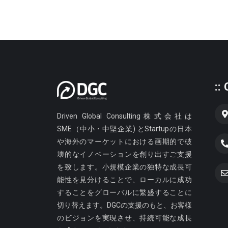
::
Driven Global Consulting株式会社は
SME（中小・中堅企業) とStartupの日本
や海外のマーケットにおける画期的で破
壊的なイノベーションを創り出すご支援
を致します。小規模企業の独特な成長可
能性を見分けることで、ローカルに成功
することをグローバルに繁盛することに
切り替えます。DGCの支援のもと、お客様
のビジョンを実現させ、持続可能な成長