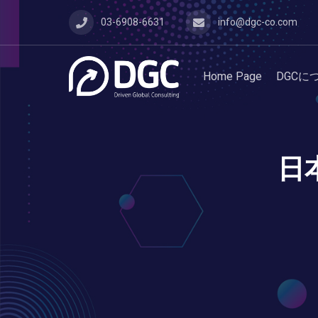
03-6908-6631
info@dgc-co.com
Home Page
DGCに
日