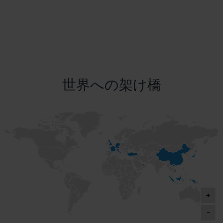
世界への架け橋
+
-